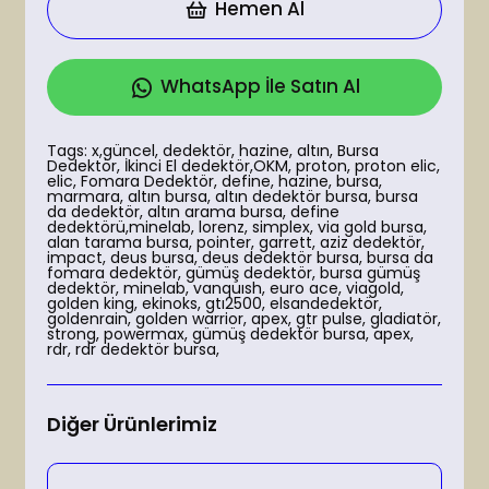
Hemen Al
WhatsApp İle Satın Al
Tags: x,güncel, dedektör, hazine, altın, Bursa
Dedektör, İkinci El dedektör,OKM, proton, proton elic,
elic, Fomara Dedektör, define, hazine, bursa,
marmara, altın bursa, altın dedektör bursa, bursa
da dedektör, altın arama bursa, define
dedektörü,minelab, lorenz, simplex, via gold bursa,
alan tarama bursa, pointer, garrett, aziz dedektör,
impact, deus bursa, deus dedektör bursa, bursa da
fomara dedektör, gümüş dedektör, bursa gümüş
dedektör, minelab, vanquısh, euro ace, viagold,
golden king, ekinoks, gtı2500, elsandedektör,
goldenrain, golden warrior, apex, gtr pulse, gladiatör,
strong, powermax, gümüş dedektör bursa, apex,
rdr, rdr dedektör bursa,
Diğer Ürünlerimiz