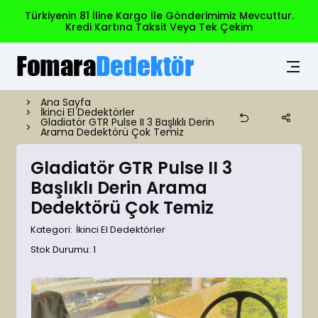
Türkiyenin 81 İline Kargo İle Gönderimimiz Mevcuttur.
Kredi Kartına Taksit Veya Tek Çekim
Ana Sayfa
İkinci El Dedektörler
Gladiatör GTR Pulse II 3 Başlıklı Derin
Arama Dedektörü Çok Temiz
Gladiatör GTR Pulse II 3
Başlıklı Derin Arama
Dedektörü Çok Temiz
Kategori:
İkinci El Dedektörler
Stok Durumu: 1